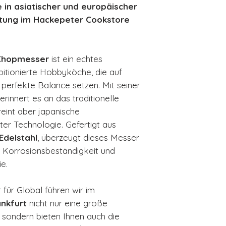
Härtegrad 59
e in asiatischer und europäischer
Kingenschliff b
atung im Hackepeter Cookstore
Klingenform C
Herstellungsl
-Chopmesser
ist ein echtes
itionierte Hobbyköche, die auf
 perfekte Balance setzen. Mit seiner
erinnert es an das traditionelle
eint aber japanische
er Technologie. Gefertigt aus
Edelstahl
, überzeugt dieses Messer
 Korrosionsbeständigkeit und
e.
 für Global führen wir im
nkfurt
nicht nur eine große
sondern bieten Ihnen auch die