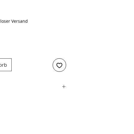
Preis
loser Versand
orb
18 cm
delstahl
al Cromova 18 Edelstahl