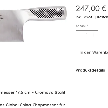
247,00 €
inkl. MwSt.
|
Kosten
Anzahl
*
In den Warenk
Produktdetails
Marke Global
G-Serie
Klingenlänge 
messer 17,5 cm – Cromova Stahl
Griffmaterial E
Klingenmateri
: Das Global China-Chopmesser für