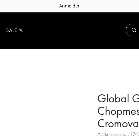
Anmelden
E
SALE %
Global G
Chopmess
Cromova 
Artikelnummer: 174