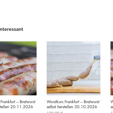
interessant
Frankfurt – Bratwurst
Wurstkurs Frankfurt – Bratwurst
W
rstellen 20.11.2026
selbst herstellen 30.10.2026
s
Preis
P