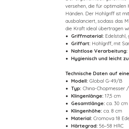
versehen, die für optimalen
Händen. Der Hohlgriff ist mi
ausbalanciert, sodass das M
die Kraft ideal übertragen wi
Griffmaterial:
Edelstahl,
Griffart:
Hohlgriff, mit Sa
Nahtlose Verarbeitung:
Hygienisch und leicht zu
Technische Daten auf einen
Modell:
Global G-49/B
Typ:
China-Chopmesser /
Klingenlänge:
17,5 cm
Gesamtlänge:
ca. 30 cm
Klingenhöhe:
ca. 8 cm
Material:
Cromova 18 Ede
Härtegrad:
56–58 HRC