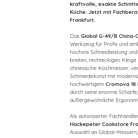
kraftvolle, exakte Schnitt
Küche. Jetzt mit Fachber
Frankfurt.
Das
Global G-49/B China
Werkzeug für Profis und amb
höchste Schneidleistung und
breiten, rechteckigen Klinge 
chinesische Kochmesser, ver
Schmiedekunst mit modernst
hochwertigem
Cromova 18 
durch seine enorme Schärfe,
außergewöhnliche Ergonomi
Als autorisierter Fachhändler
Hackepeter Cookstore Fra
Auswahl an Global-Messern, 