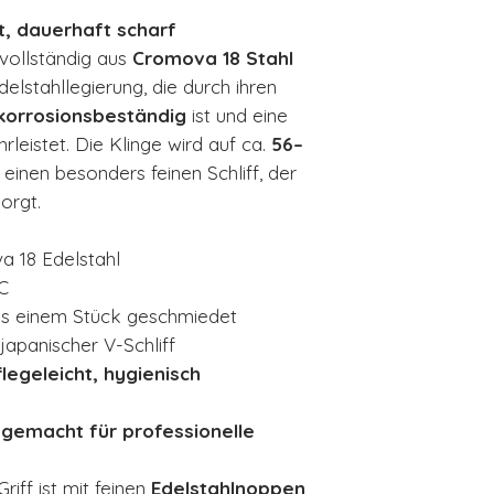
t, dauerhaft scharf
vollständig aus
Cromova 18 Stahl
delstahllegierung, die durch ihren
korrosionsbeständig
ist und eine
rleistet. Die Klinge wird auf ca.
56–
einen besonders feinen Schliff, der
orgt.
 18 Edelstahl
C
us einem Stück geschmiedet
 japanischer V-Schliff
legeleicht, hygienisch
 gemacht für professionelle
iff ist mit feinen
Edelstahlnoppen