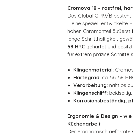
Cromova 18 – rostfrei, har
Das Global G-49/B besteht 
– eine speziell entwickelte E
hohen Chromanteil äußerst
lange Schnitthaltigkeit gewäh
58 HRC
gehärtet und besitzt 
für extrem präzise Schnitte s
Klingenmaterial:
Cromova
Härtegrad:
ca. 56–58 HR
Verarbeitung:
nahtlos a
Klingenschliff:
beidseitig,
Korrosionsbeständig, pf
Ergonomie & Design – wie
Küchenarbeit
Der ergonomisch geformte Gr