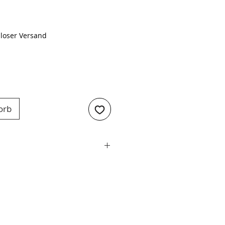
Preis
loser Versand
orb
Alle Herde und Backöfen
fer-Edelstahl
20 cm
Kupfer