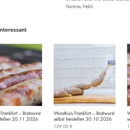
Niveau hebt.
interessant
Frankfurt – Bratwurst
Wurstkurs Frankfurt – Bratwurst
W
rstellen 20.11.2026
selbst herstellen 30.10.2026
s
Preis
P
129,00 €
1