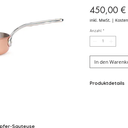
450,00 €
inkl. MwSt.
|
Kosten
Anzahl
*
In den Warenk
Produktdetails
Hitzequelle - 
Material - Kup
Variante - Ø 
Materialien - 
Induktion - Ja
upfer-Sauteuse