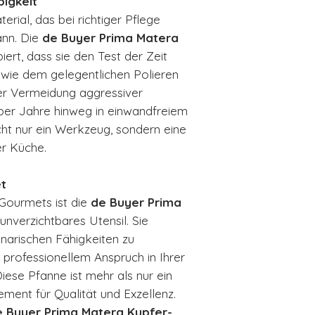
bigkeit
erial, das bei richtiger Pflege
ann. Die
de Buyer Prima Matera
iert, dass sie den Test der Zeit
e, wie dem gelegentlichen Polieren
er Vermeidung aggressiver
 über Jahre hinweg in einwandfreiem
cht nur ein Werkzeug, sondern eine
er Küche.
et
Gourmets ist die
de Buyer Prima
unverzichtbares Utensil. Sie
linarischen Fähigkeiten zu
 professionellem Anspruch in Ihrer
iese Pfanne ist mehr als nur ein
tement für Qualität und Exzellenz.
e Buyer Prima Matera Kupfer-