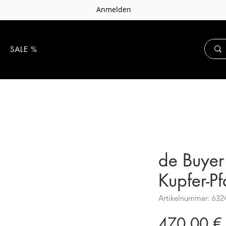
Anmelden
E
SALE %
de Buyer
Kupfer-P
Artikelnummer: 632
470,00 €