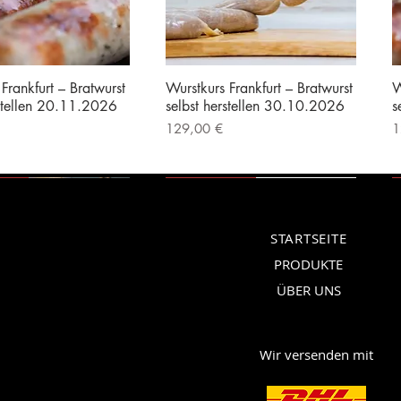
Frankfurt – Bratwurst
Wurstkurs Frankfurt – Bratwurst
W
rstellen 20.11.2026
selbst herstellen 30.10.2026
s
Preis
P
129,00 €
1
|
Kostenloser Versand
inkl. MwSt.
|
Kostenloser Versand
i
erät
Vorführgerät
STARTSEITE
PRODUKTE
ÜBER UNS
Wir versenden mit
rankfurt –
m Küchenmaschine
Berkel Icon Line 170
Wilfa Probaker NXT KM4B-
B
A