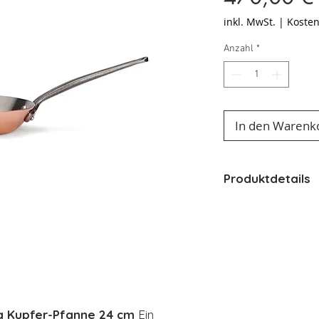
inkl. MwSt.
|
Kosten
Anzahl
*
In den Warenk
Produktdetails
Hitzequelle - 
Material - Kup
Variante - Ø 
Materialien - 
Induktion - Ja
Fester oder ab
Durchmesser 
ra Kupfer-Pfanne 24 cm
Ein