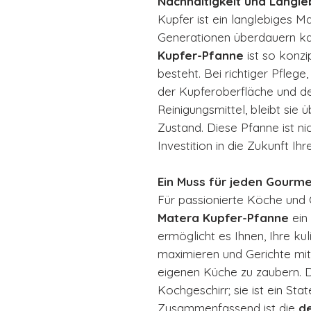
Nachhaltigkeit und Langle
Kupfer ist ein langlebiges Mat
Generationen überdauern k
Kupfer-Pfanne
ist so konzip
besteht. Bei richtiger Pfleg
der Kupferoberfläche und d
Reinigungsmittel, bleibt sie
Zustand. Diese Pfanne ist ni
Investition in die Zukunft Ihr
Ein Muss für jeden Gourm
Für passionierte Köche und 
Matera Kupfer-Pfanne
ein 
ermöglicht es Ihnen, Ihre ku
maximieren und Gerichte mit
eigenen Küche zu zaubern. D
Kochgeschirr; sie ist ein Sta
Zusammenfassend ist die
d