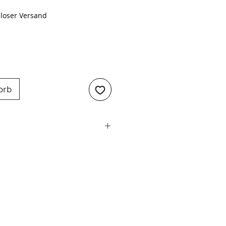
loser Versand
orb
Alle Herde und Backöfen
fer-Edelstahl
24cm
Kupfer
nehmbarer Griff - Fest
- Ø 24cm