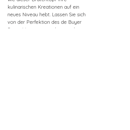
kulinarischen Kreationen auf ein
neues Niveau hebt. Lassen Sie sich
von der Perfektion des de Buyer
Prima Matera verzaubern und
genießen Sie Kochkunst in ihrer
schönsten Form.
Produktdetails
Hitzequelle - Alle Herde und
Backöfen
Material - Kupfer-Edelstahl
Variante - Ø 24cm
Auch interessant
Materialien - Kupfer
Mit oder ohne Deckel - Mit
Deckel
Durchmesser - Ø 24cm