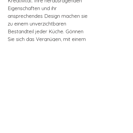
Kreativität. Ihre herausragenden
Eigenschaften und ihr
ansprechendes Design machen sie
zu einem unverzichtbaren
Bestandteil jeder Küche. Gönnen
Sie sich das Vergnügen, mit einem
Produkt zu kochen, das sowohl
Ihre Erwartungen übertrifft als
auch Ihre täglichen
Kochgewohnheiten bereichert.
Egal, ob Sie ein leidenschaftlicher
Hobbykoch oder ein Profi sind,
diese Pfanne wird Ihnen stets treue
Dienste leisten und Sie inspirieren,
neue kulinarische Höhen zu
erreichen.