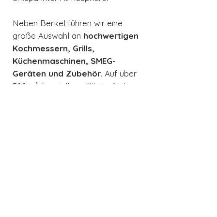
Neben Berkel führen wir eine
große Auswahl an
hochwertigen
Kochmessern, Grills,
Küchenmaschinen, SMEG-
Geräten und Zubehör
. Auf über
500 m² Ausstellungsfläche finden
Sie alles, was das Herz echter
Genussmenschen höherschlagen
lässt.
Fazit:
Die
Berkel B3 in Schwarz
verbindet klassische
Schneidtechnik mit einem
modernen, eleganten
Erscheinungsbild. Sie ist kompakt,