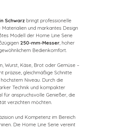
in Schwarz
bringt professionelle
e Materialien und markantes Design
rößtes Modell der Home Line Serie
oßzügigen
250-mm-Messer
, hoher
rgewöhnlichem Bedienkomfort.
n, Wurst, Käse, Brot oder Gemüse –
t präzise, gleichmäßige Schnitte
f höchstem Niveau. Durch die
tarker Technik und kompakter
al für anspruchsvolle Genießer, die
ität verzichten möchten.
Präzision und Kompetenz im Bereich
inen. Die Home Line Serie vereint