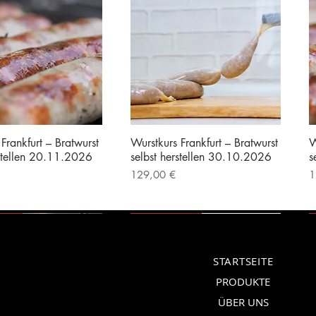
Frankfurt – Bratwurst
Wurstkurs Frankfurt – Bratwurst
W
rstellen 20.11.2026
selbst herstellen 30.10.2026
s
Preis
P
129,00 €
1
|
Kostenloser Versand
inkl. MwSt.
|
Kostenloser Versand
i
erät
Vorführgerät
STARTSEITE
PRODUKTE
ÜBER UNS