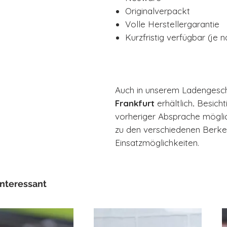
Originalverpackt
Volle Herstellergarantie
Kurzfristig verfügbar (je
Auch in unserem Ladengesc
Frankfurt
erhältlich
.
Besicht
vorheriger Absprache möglic
zu den verschiedenen Berke
Einsatzmöglichkeiten.
interessant