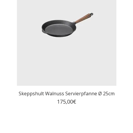
Skeppshult Walnuss Servierpfanne Ø 25cm
Price
175,00€
MwSt. Included
|
Kostenloser Versand