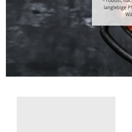
– robust, nac
langlebige P
Wä