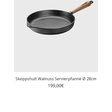
Skeppshult Walnuss Servierpfanne Ø 28cm
Price
199,00€
MwSt. Included
|
Kostenloser Versand