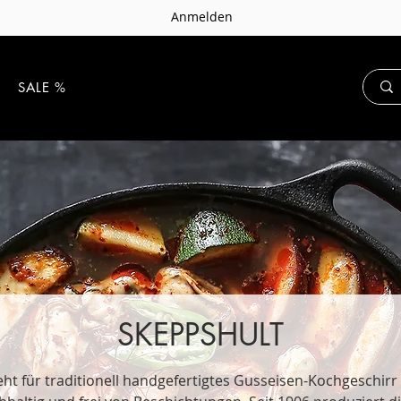
Anmelden
E
SALE %
SKEPPSHULT
eht für traditionell handgefertigtes Gusseisen-Kochgeschir