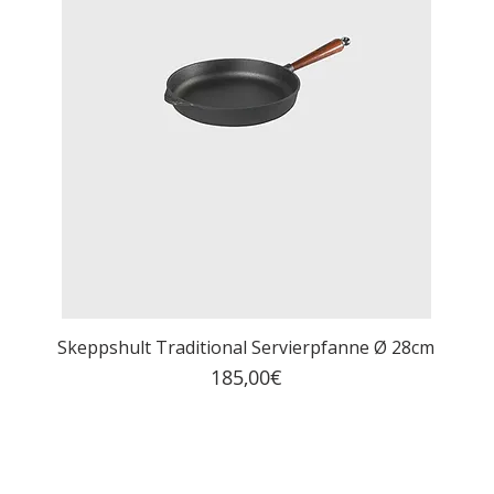
Skeppshult Traditional Servierpfanne Ø 28cm
Price
185,00€
MwSt. Included
|
Kostenloser Versand