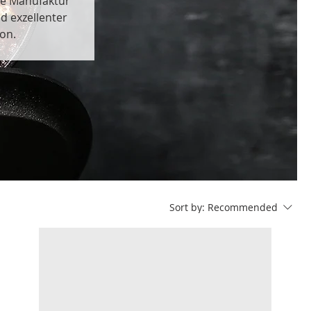
die Manufaktur
d exzellenter
on.
Sort by:
Recommended