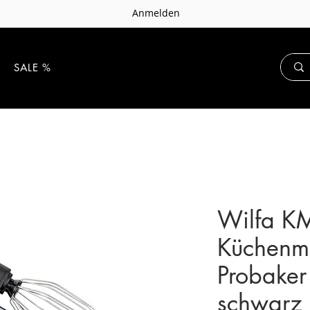
Anmelden
E
SALE %
Wilfa K
Küchenm
Probaker 
schwarz