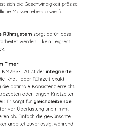
sst sich die Geschwindigkeit präzise
dliche Massen ebenso wie für
he Rührsystem
sorgt dafür, dass
arbeitet werden – kein Teigrest
ck.
em Timer
er KM2BS-T70 ist der
integrierte
 die Knet- oder Rührzeit exakt
g die optimale Konsistenz erreicht.
rezepten oder langen Knetzeiten
il: Er sorgt für
gleichbleibende
otor vor Überlastung und nimmt
ieren ab. Einfach die gewünschte
ker arbeitet zuverlässig, während