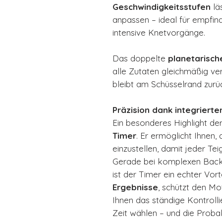
Geschwindigkeitsstufen
lä
anpassen – ideal für empfin
intensive Knetvorgänge.
Das doppelte
planetarisc
alle Zutaten gleichmäßig ver
bleibt am Schüsselrand zurü
Präzision dank integriert
Ein besonderes Highlight d
Timer
. Er ermöglicht Ihnen,
einzustellen, damit jeder Tei
Gerade bei komplexen Back
ist der Timer ein echter Vorte
Ergebnisse
, schützt den M
Ihnen das ständige Kontroll
Zeit wählen – und die Proba