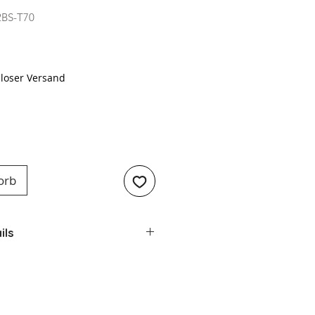
2BS-T70
Preis
loser Versand
orb
ils
en – Wilfa KM2BS-T70
rz
 W
eitsstufen:
20 stufenlos