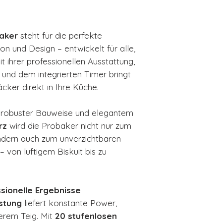
einstellbar
Schüsselkapaz
aker
steht für die perfekte
Teigkapazität
Rührsystem:
D
on und Design – entwickelt für alle,
System
 ihrer professionellen Ausstattung,
Timer:
integrier
und dem integrierten Timer bringt
Material:
Alum
ker direkt in Ihre Küche.
Mattschwarz
Abmessungen
 robuster Bauweise und elegantem
(B×T×H)
rz
wird die Probaker nicht nur zum
Gewicht:
ca. 1
ndern auch zum unverzichtbaren
Sicherheitsfu
– von luftigem Biskuit bis zu
Sensorschutz
Geräuschpege
Zubehör:
Knet
ssionelle Ergebnisse
Schneebesen
stung
liefert konstante Power,
Reinigung:
Spü
erem Teig. Mit
20 stufenlosen