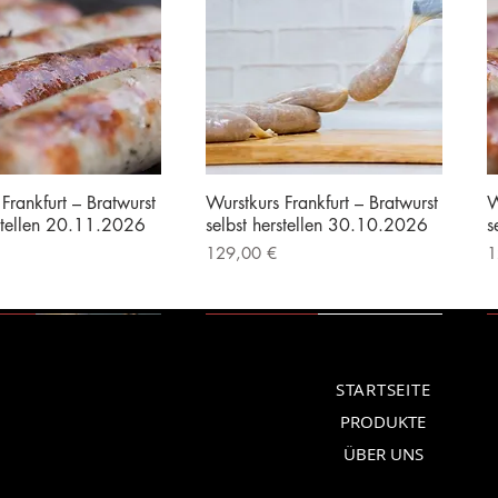
Frankfurt – Bratwurst
Wurstkurs Frankfurt – Bratwurst
W
rstellen 20.11.2026
selbst herstellen 30.10.2026
s
Preis
P
129,00 €
1
|
Kostenloser Versand
inkl. MwSt.
|
Kostenloser Versand
i
erät
Vorführgerät
STARTSEITE
PRODUKTE
ÜBER UNS