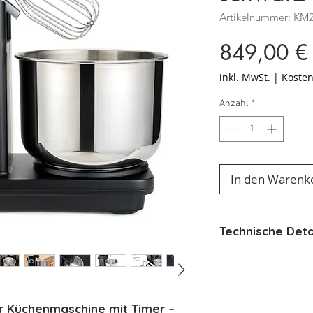
Artikelnummer: KM
849,00 €
inkl. MwSt.
|
Kosten
Anzahl
*
In den Warenk
Technische Deta
Technische Dat
Probaker Schwa
Leistung:
700
r Küchenmaschine mit Timer –
Geschwindigk