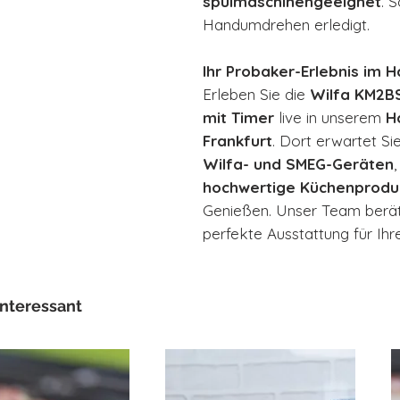
spülmaschinengeeignet
. 
Handumdrehen erledigt.
Ihr Probaker-Erlebnis im 
Erleben Sie die
Wilfa KM2B
mit Timer
live in unserem
H
Frankfurt
. Dort erwartet Sie
Wilfa- und SMEG-Geräten
hochwertige Küchenprodu
Genießen. Unser Team berät 
perfekte Ausstattung für Ihr
interessant