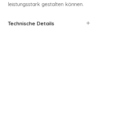
leistungsstark gestalten können.
Technische Details
Technische Daten – Probaker
KM1GY-70 (grau)
Modell / Artikel-Nr.:
KM1GY-70
Farbe:
Grau
Auch interessant
Gehäusematerial:
Hochwertiges Aluminium-
Metallgehäuse
Leistung:
700 Watt starker
Profi-Motor
Drehzahlbereich:
ca. 1.130 –
5.700 U/min
Geschwindigkeitsstufen:
20
variable Stufen + Pulsfunktion
Knetsystem:
Doppelwirkendes