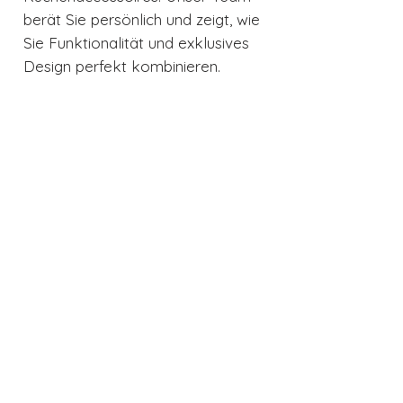
berät Sie persönlich und zeigt, wie
Sie Funktionalität und exklusives
Design perfekt kombinieren.
Energielabel
Energielabel
Datenblatt
Datenblatt
Technische Details
Technische Daten – SMEG
FAB28RDP9176 Porsche x SMEG
Gerätetyp:
Stand-Kühlschrank
Design:
50’s Style / Porsche x
Auch interessant
SMEG
Farbe:
917 Salzburg Edition
(Rot/Weiß/Silber)