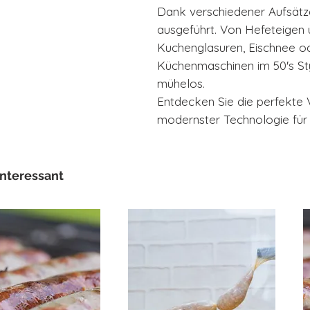
Dank verschiedener Aufsätze
ausgeführt. Von Hefeteigen ü
Kuchenglasuren, Eischnee 
Küchenmaschinen im 50's St
mühelos.
Entdecken Sie die perfekte
modernster Technologie für 
interessant