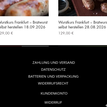
urstkurs Frankfurt – Bratwurst
Wurstkurs Frankfurt – Bratwurs
elbst herstellen 18.09.2026
selbst herstellen 28.08.2026
reis
Preis
29,00 €
129,00 €
nkl. MwSt.
|
Kostenloser Versand
inkl. MwSt.
|
Kostenloser Versand
Vorführgerät
Vorführgerät
ZAHLUNG UND VERSAND
DATENSCHUTZ
BATTERIEN UND VERPACKUNG
WIDERRUFSRECHT
KUNDENKONTO
WIDERRUF
erkel Icon Line 170
nkarsrum Assistent Original
Ankarsrum Assistent Original
Wurstkurs Frankfurt – Bratwurs