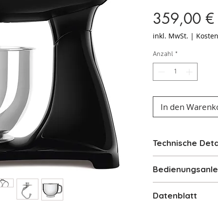
359,00 €
inkl. MwSt.
|
Kosten
Anzahl
*
In den Warenk
Technische Deta
50's Retro Styl
Bedienungsanle
Küchenmaschin
4,8 L Rührschüs
Bedienungsanlei
Datenblatt
10 Geschwindig
Umfangreiches
Produktdatenbl