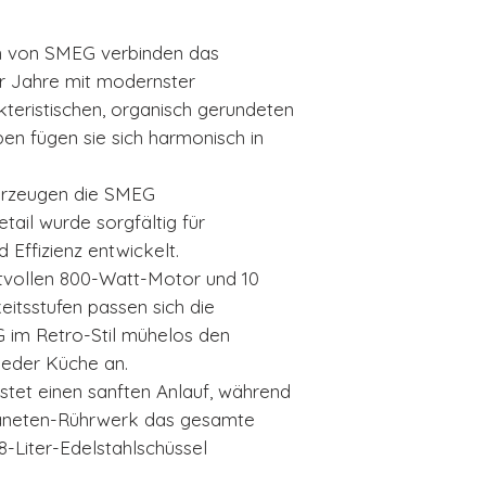
Schneebesen, 
BLEU
Rutschfeste St
 von SMEG verbinden das
In 11 Farben er
r Jahre mit modernster
Leistungsstar
kteristischen, organisch gerundeten
Nettogewicht 
n fügen sie sich harmonisch in
berzeugen die SMEG
ail wurde sorgfältig für
 Effizienz entwickelt.
ftvollen 800-Watt-Motor und 10
itsstufen passen sich die
im Retro-Stil mühelos den
 jeder Küche an.
tet einen sanften Anlauf, während
laneten-Rührwerk das gesamte
-Liter-Edelstahlschüssel