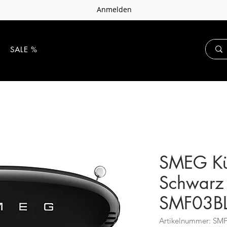
Anmelden
E
SALE %
SMEG Kü
Schwarz 
SMF03B
Artikelnummer: SM