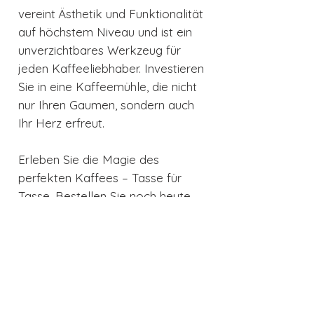
vereint Ästhetik und Funktionalität
auf höchstem Niveau und ist ein
unverzichtbares Werkzeug für
jeden Kaffeeliebhaber. Investieren
Sie in eine Kaffeemühle, die nicht
nur Ihren Gaumen, sondern auch
Ihr Herz erfreut.
Erleben Sie die Magie des
perfekten Kaffees – Tasse für
Tasse. Bestellen Sie noch heute
Ihre SMEG Kaffeemühle und
tauchen Sie ein in die Welt des
exquisiten Kaffeegenusses.
Technische Details