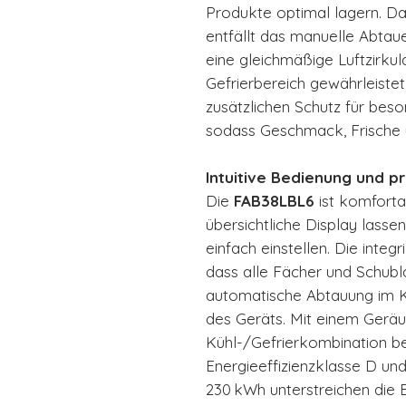
Produkte optimal lagern. D
entfällt das manuelle Abta
eine gleichmäßige Luftzirku
Gefrierbereich gewährleiste
zusätzlichen Schutz für beso
sodass Geschmack, Frische u
Intuitive Bedienung und p
Die
FAB38LBL6
ist komforta
übersichtliche Display lass
einfach einstellen. Die integ
dass alle Fächer und Schubla
automatische Abtauung im Kü
des Geräts. Mit einem Geräu
Kühl-/Gefrierkombination be
Energieeffizienzklasse D und
230 kWh unterstreichen die E