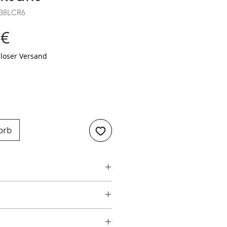
B38LCR6
Preis
 €
loser Versand
orb
 FAB38LBL6
r Garantie