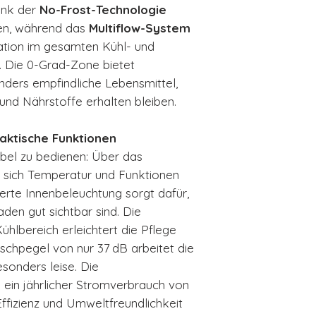
Luftverteilung
ank der
No-Frost-Technologie
0-Grad-Zone f
uen, während das
Multiflow-System
Lebensmittel
lation im gesamten Kühl- und
Innenbeleucht
t. Die 0-Grad-Zone bietet
Abtauautomat
nders empfindliche Lebensmittel,
EAN-Code: 80
nd Nährstoffe erhalten bleiben.
raktische Funktionen
bel zu bedienen: Über das
en sich Temperatur und Funktionen
rierte Innenbeleuchtung sorgt dafür,
den gut sichtbar sind. Die
hlbereich erleichtert die Pflege
schpegel von nur 37 dB arbeitet die
sonders leise. Die
 ein jährlicher Stromverbrauch von
ffizienz und Umweltfreundlichkeit