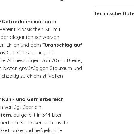
Datenblatt für 
Technische Dat
/Gefrierkombination
im
Technische Daten
ereint klassischen Stil mit
Gesamtvolu
t der eleganten schwarzen
Kühlteil
: 344 Li
en Linien und dem
Türanschlag auf
Gefrierteil
: 11
as Gerät flexibel in jede
Energieeffizi
 Die Abmessungen von 70 cm Breite,
Jährlicher S
e bieten großzügigen Stauraum und
Geräuschpeg
hzeitig zu einem stilvollen
Klimaklasse
:
Umgebungstem
Abmessungen (
 Kühl- und Gefrierbereich
70 × 81 × 205 c
n verfügt über ein
Türanschlag
: 
itern
, aufgeteilt in 344 Liter
Funktionen
:
No-Frost-Tech
rierfach. So lassen sich frische
Multiflow-Sys
 Getränke und tiefgekühlte