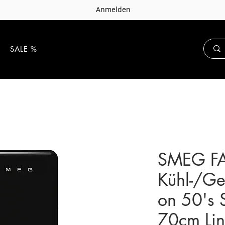
Anmelden
E
SALE %
SMEG F
Kühl-/Ge
on 50's 
70cm Lin