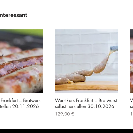
interessant
Frankfurt – Bratwurst
Wurstkurs Frankfurt – Bratwurst
W
rstellen 20.11.2026
selbst herstellen 30.10.2026
s
Preis
P
129,00 €
1
|
Kostenloser Versand
inkl. MwSt.
|
Kostenloser Versand
i