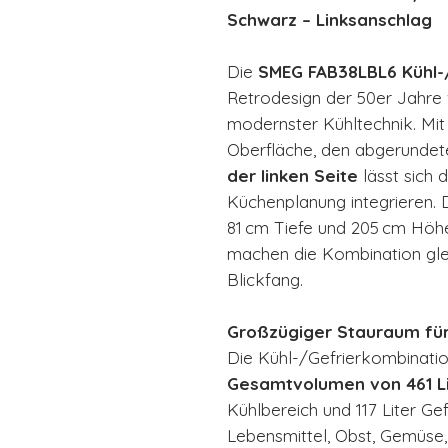
Schwarz – Linksanschlag
Die
SMEG FAB38LBL6 Kühl-
Retrodesign der 50er Jahre v
modernster Kühltechnik. Mi
Oberfläche, den abgerundet
der linken Seite
lässt sich d
Küchenplanung integrieren.
81 cm Tiefe und 205 cm Höh
machen die Kombination gleic
Blickfang.
Großzügiger Stauraum für
Die Kühl-/Gefrierkombinatio
Gesamtvolumen von 461 L
Kühlbereich und 117 Liter Gef
Lebensmittel, Obst, Gemüse,