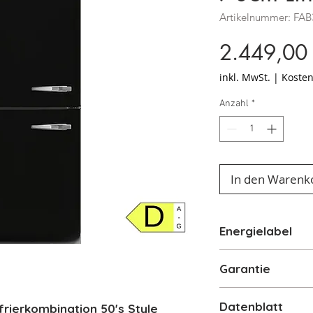
Artikelnummer: FA
2.449,00
inkl. MwSt.
|
Kosten
Anzahl
*
In den Warenk
Energielabel
Energielabel für
Garantie
2 Jahre Herstelle
Datenblatt
rierkombination 50's Style