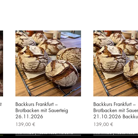
t
Backkurs Frankfurt –
Backkurs Frankfurt –
Brotbacken mit Sauerteig
Brotbacken mit Sauer
26.11.2026
21.10.2026 Backku
Preis
Preis
139,00 €
139,00 €
inkl. MwSt.
|
Kostenloser Versand
inkl. MwSt.
|
Kostenloser 