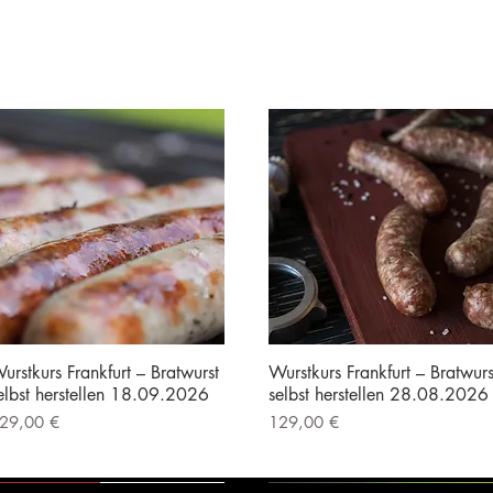
urstkurs Frankfurt – Bratwurst
Wurstkurs Frankfurt – Bratwurs
elbst herstellen 18.09.2026
selbst herstellen 28.08.2026
reis
Preis
29,00 €
129,00 €
nkl. MwSt.
|
Kostenloser Versand
inkl. MwSt.
|
Kostenloser Versand