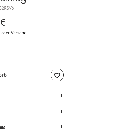
B32RSV6
Preis
 €
loser Versand
orb
MEG FAB32RSV6
32RSV6
ils