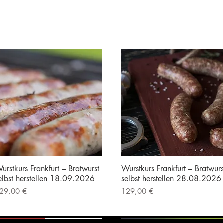
urstkurs Frankfurt – Bratwurst
Wurstkurs Frankfurt – Bratwurs
elbst herstellen 18.09.2026
selbst herstellen 28.08.2026
reis
Preis
29,00 €
129,00 €
nkl. MwSt.
|
Kostenloser Versand
inkl. MwSt.
|
Kostenloser Versand