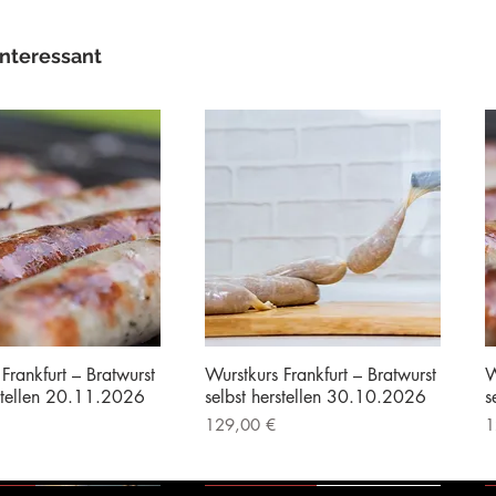
interessant
Frankfurt – Bratwurst
Wurstkurs Frankfurt – Bratwurst
W
rstellen 20.11.2026
selbst herstellen 30.10.2026
s
Preis
P
129,00 €
1
|
Kostenloser Versand
inkl. MwSt.
|
Kostenloser Versand
i