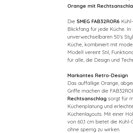
Orange mit Rechtsanschl
Die
SMEG FAB32ROR6
Kühl-
Blickfang für jede Küche. I
unverwechselbaren 50’s Style 
Küche, kombiniert mit moder
Modell vereint Stil, Funktion
für alle, die Design und Tec
Markantes Retro-Design
Das auffällige Orange, abg
Griffe machen die FAB32ROR
Rechtsanschlag
sorgt für m
Küchenplanung und erleichter
Küchenlayouts. Mit einer Hö
von 60,1 cm bietet die Kühl-
ohne sperrig zu wirken.