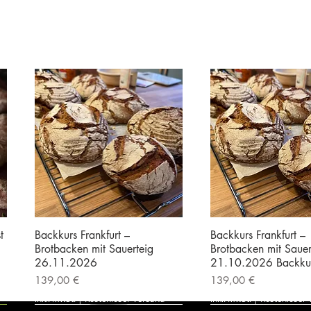
t
Backkurs Frankfurt –
Backkurs Frankfurt –
Brotbacken mit Sauerteig
Brotbacken mit Sauer
26.11.2026
21.10.2026 Backku
Preis
Preis
139,00 €
139,00 €
inkl. MwSt.
|
Kostenloser Versand
inkl. MwSt.
|
Kostenloser 