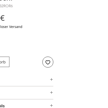
B32ROR6
Preis
 €
loser Versand
orb
MEG FAB32ROR6
32ROR6
ils