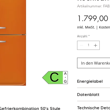
Artikelnummer: FA
1.799,00
inkl. MwSt.
|
Kosten
Anzahl
*
In den Warenk
Energielabel
Energielabel S
Datenblatt
Datenblatt FAB
Technische Deta
efrierkombination 50's Style