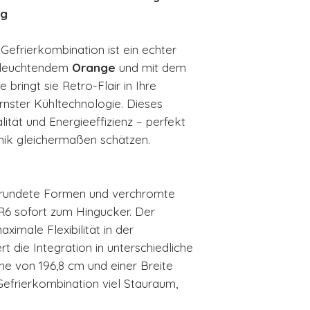
ag
Funktion Autom
Funktionsanze
Gefrierkombination ist ein echter
Alarmfunktion
n leuchtendem
Orange
und mit dem
Türalarm: Akus
bringt sie Retro-Flair in Ihre
Temperaturala
nster Kühltechnologie. Dieses
Temperaturste
alität und Energieeffizienz – perfekt
Anzahl der Ko
hnik gleichermaßen schätzen.
Kompressor: I
(elektronisch 
Display-Funkti
erundete Formen und verchromte
Schnellgefrier
Temperatural
6 sofort zum Hingucker. Der
Summe der Ra
aximale Flexibilität in der
Kaltlagerfäche
t die Integration in unterschiedliche
Luftschallemis
he von 196,8 cm und einer Breite
Lagerzeit bei 
Gefrierkombination viel Stauraum,
EAN: 8017709