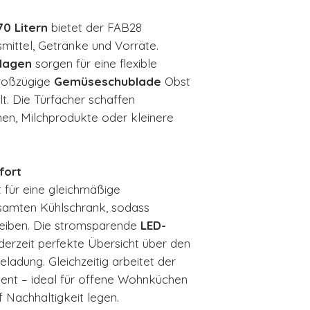
70 Litern
bietet der FAB28
smittel, Getränke und Vorräte.
lagen
sorgen für eine flexible
großzügige
Gemüseschublade
Obst
t. Die Türfächer schaffen
hen, Milchprodukte oder kleinere
fort
 für eine gleichmäßige
samten Kühlschrank, sodass
bleiben. Die stromsparende
LED-
derzeit perfekte Übersicht über den
eladung. Gleichzeitig arbeitet der
zient – ideal für offene Wohnküchen
 Nachhaltigkeit legen.