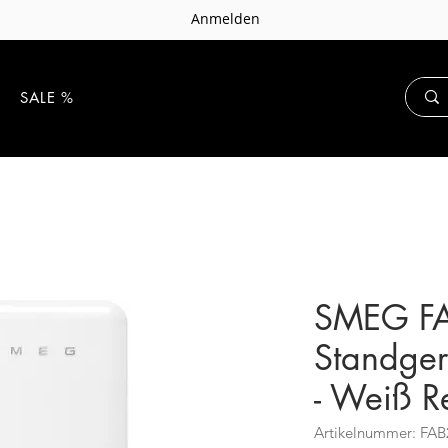
Anmelden
E
SALE %
SMEG F
Standger
- Weiß R
Artikelnummer: F