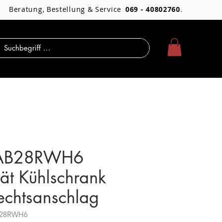
Beratung, Bestellung & Service
069 - 40802760
.
AB28RWH6
ät Kühlschrank
echtsanschlag
AB28RWH6