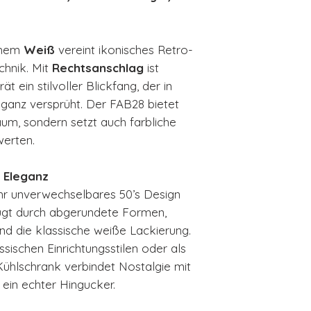
Gesamtrauminh
Produktbreite
Produkthöhe: 
chem
Weiß
vereint ikonisches Retro-
Produkttiefe o
chnik. Mit
Rechtsanschlag
ist
Produkttiefe m
t ein stilvoller Blickfang, der in
Gewicht: 73,5 
ganz versprüht. Der FAB28 bietet
Türanschlag R
aum, sondern setzt auch farbliche
Länge Netzka
werten.
Spannung 220
Farbe: Weiß
r Eleganz
EAN-Code 801
ihr unverwechselbares 50’s Design
ugt durch abgerundete Formen,
nd die klassische weiße Lackierung.
ischen Einrichtungsstilen oder als
Kühlschrank verbindet Nostalgie mit
 ein echter Hingucker.