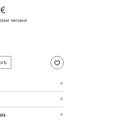
Preis
 €
loser Versand
orb
ils
lschrank 1-türig