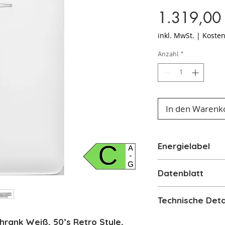
1.319,00
inkl. MwSt.
|
Kosten
Anzahl
*
In den Warenk
Energielabel
Energielabel
Datenblatt
Datenblatt
Technische Deta
Standgerät Küh
rank Weiß, 50’s Retro Style,