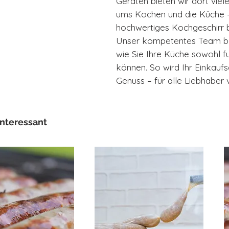
Geräten bieten wir dort viel
ums Kochen und die Küche –
hochwertiges Kochgeschirr b
Unser kompetentes Team berä
wie Sie Ihre Küche sowohl fun
können. So wird Ihr Einkaufs
Genuss – für alle Liebhabe
interessant