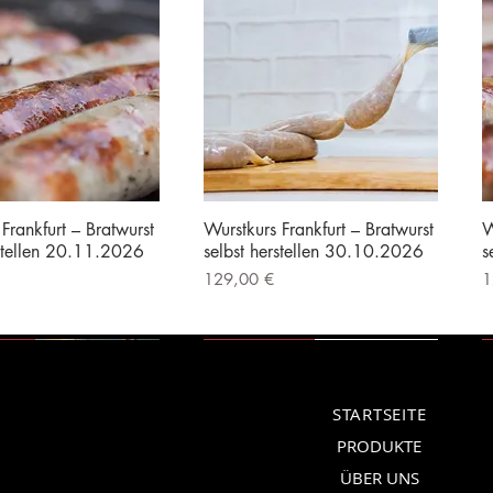
Frankfurt – Bratwurst
Wurstkurs Frankfurt – Bratwurst
W
rstellen 20.11.2026
selbst herstellen 30.10.2026
s
Preis
P
129,00 €
1
|
Kostenloser Versand
inkl. MwSt.
|
Kostenloser Versand
i
erät
Vorführgerät
STARTSEITE
PRODUKTE
ÜBER UNS