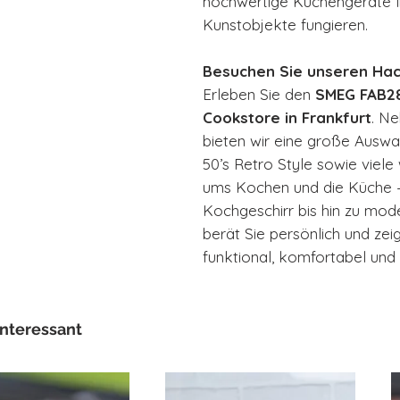
hochwertige Küchengeräte lie
Kunstobjekte fungieren.
Besuchen Sie unseren Hac
Erleben Sie den
SMEG FAB2
Cookstore in Frankfurt
. Ne
bieten wir eine große Ausw
50’s Retro Style sowie viel
ums Kochen und die Küche 
Kochgeschirr bis hin zu mo
berät Sie persönlich und zei
funktional, komfortabel und 
interessant