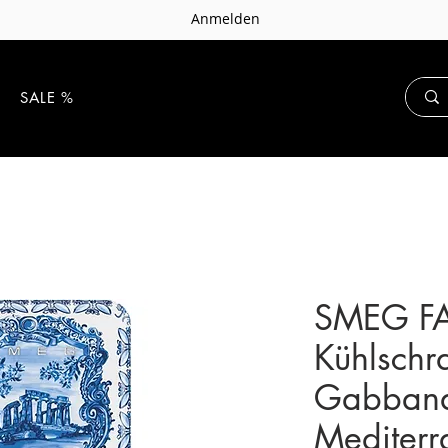
Anmelden
E
SALE %
SMEG F
Kühlschr
Gabbana
Mediterr