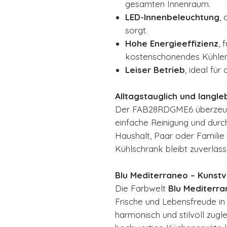
gesamten Innenraum.
LED-Innenbeleuchtung
, 
sorgt.
Hohe Energieeffizienz
, 
kostenschonendes Kühlen
Leiser Betrieb
, ideal fü
Alltagstauglich und langle
Der FAB28RDGME6 überzeugt
einfache Reinigung und durc
Haushalt, Paar oder Familie –
Kühlschrank bleibt zuverlässi
Blu Mediterraneo – Kunst
Die Farbwelt
Blu Mediterr
Frische und Lebensfreude in 
harmonisch und stilvoll zuglei