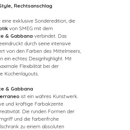
Style, Rechtsanschlag
Standgerät Küh
Gesamtrauminh
t eine exklusive Sonderedition, die
Produktbreite
ptik
von SMEG mit dem
Produkthöhe: 
ce & Gabbana
verbindet. Das
Produkttiefe o
eindruckt durch seine intensive
Produkttiefe m
iert von den Farben des Mittelmeers,
Gewicht: 73,5 
 ein echtes Designhighlight. Mit
Türanschlag R
aximale Flexibilität bei der
Länge Netzka
che Küchenlayouts.
Spannung 220
Farbe: Sonder
Mediterraneo
lce & Gabbana
EAN-Code 801
terraneo
ist ein wahres Kunstwerk.
ive und kräftige Farbakzente
Kreativität. Die runden Formen der
mgriff und die farbenfrohe
schrank zu einem absoluten