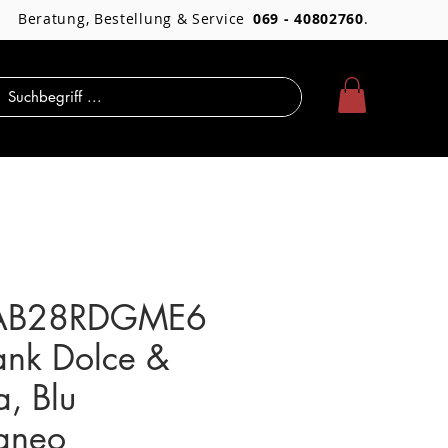
Beratung, Bestellung & Service
069 - 40802760
.
AB28RDGME6
ank Dolce &
, Blu
aneo