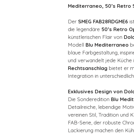
Mediterraneo, 50’s Retro 
Der
SMEG FAB28RDGME6
is
die legendäre
50’s Retro O
künstlerischen Flair von
Dol
Modell
Blu Mediterraneo
be
blaue Farbgestaltung, inspir
und verwandelt jede Küche in
Rechtsanschlag
bietet er m
Integration in unterschiedli
Exklusives Design von Do
Die Sonderedition
Blu Medi
Detailreiche, lebendige Mot
vereinen Stil, Tradition und 
FAB-Serie, der robuste Chro
Lackierung machen den Kühl