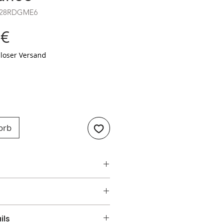
AB28RDGME6
Preis
 €
loser Versand
orb
ils