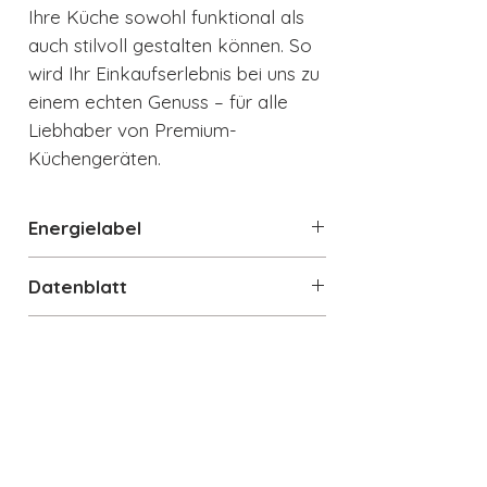
Ihre Küche sowohl funktional als
auch stilvoll gestalten können. So
wird Ihr Einkaufserlebnis bei uns zu
einem echten Genuss – für alle
Liebhaber von Premium-
Küchengeräten.
Energielabel
Energielabel
Datenblatt
Datenblatt
Technische Details
Standgerät Kühlschrank 1-türig
Gesamtrauminhalt: 270 l
Produktbreite: 601 mm
Produkthöhe: 1.530 mm
Auch interessant