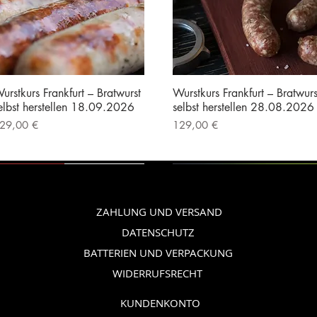
urstkurs Frankfurt – Bratwurst
Wurstkurs Frankfurt – Bratwurs
elbst herstellen 18.09.2026
selbst herstellen 28.08.2026
reis
Preis
29,00 €
129,00 €
nkl. MwSt.
|
Kostenloser Versand
inkl. MwSt.
|
Kostenloser Versand
Vorführgerät
Vorführgerät
ZAHLUNG UND VERSAND
DATENSCHUTZ
BATTERIEN UND VERPACKUNG
WIDERRUFSRECHT
KUNDENKONTO