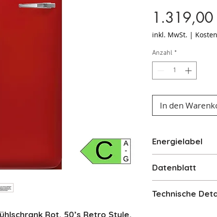
1.319,00
inkl. MwSt.
|
Kosten
Anzahl
*
In den Warenk
Energielabel
Energielabel
Datenblatt
Datenblatt
Technische Deta
Standgerät Küh
lschrank Rot, 50’s Retro Style,