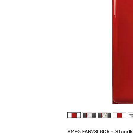
SMEG FAB28LRD6 – Standküh