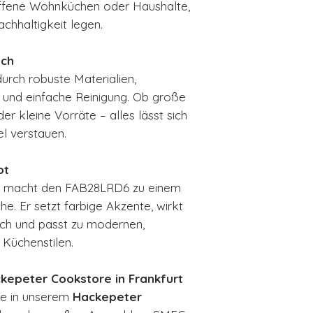
r offene Wohnküchen oder Haushalte,
chhaltigkeit legen.
sch
rch robuste Materialien,
 und einfache Reinigung. Ob große
 kleine Vorräte – alles lässt sich
el verstauen.
ot
he macht den FAB28LRD6 zu einem
he. Er setzt farbige Akzente, wirkt
ich und passt zu modernen,
 Küchenstilen.
kepeter Cookstore in Frankfurt
ive in unserem
Hackepeter