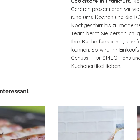
Cookstore in Frankfurt
. N
Geräten präsentieren wir vi
rund ums Kochen und die Kü
Kochgeschirr bis zu modern
Team berät Sie persönlich, gi
Ihre Küche funktional, komfo
können. So wird Ihr Einkaufs
Genuss – für SMEG-Fans und 
Küchenartikel lieben.
interessant