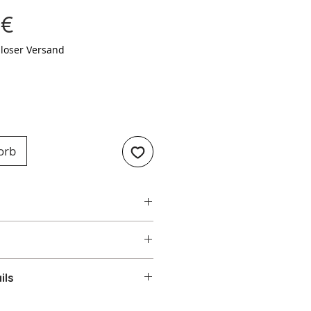
Preis
 €
loser Versand
orb
ils
lschrank 1-türig