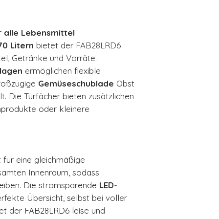
 alle Lebensmittel
70 Litern
bietet der FAB28LRD6
tel, Getränke und Vorräte.
lagen
ermöglichen flexible
großzügige
Gemüseschublade
Obst
t. Die Türfächer bieten zusätzlichen
hprodukte oder kleinere
 für eine gleichmäßige
samten Innenraum, sodass
bleiben. Die stromsparende
LED-
rfekte Übersicht, selbst bei voller
itet der FAB28LRD6 leise und