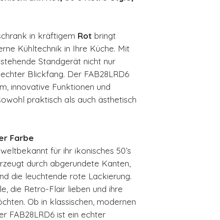
Gesamtrauminh
Produktbreite
Produkthöhe: 
chrank in kräftigem
Rot
bringt
Produkttiefe o
rne Kühltechnik in Ihre Küche. Mit
Produkttiefe m
eistehende Standgerät nicht nur
Gewicht: 73,5 
n echter Blickfang. Der FAB28LRD6
Türanschlag Li
m, innovative Funktionen und
Länge Netzka
sowohl praktisch als auch ästhetisch
Spannung 220
Farbe: Rot
EAN-Code 801
ger Farbe
eltbekannt für ihr ikonisches 50’s
rzeugt durch abgerundete Kanten,
nd die leuchtende rote Lackierung.
le, die Retro-Flair lieben und ihre
chten. Ob in klassischen, modernen
er FAB28LRD6 ist ein echter