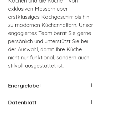
Kochen und die Küche – von
exklusiven Messern über
erstklassiges Kochgeschirr bis hin
zu modernen Küchenhelfern. Unser
engagiertes Team berät Sie gerne
persönlich und unterstützt Sie bei
der Auswahl, damit Ihre Küche
nicht nur funktional, sondern auch
stilvoll ausgestattet ist.
Energielabel
Energielabel
Datenblatt
Datenblatt
Technische Details
Standgerät Kühlschrank 1-türig
Gesamtrauminhalt: 270 l