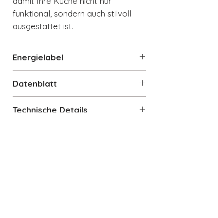
damit Ihre Küche nicht nur
funktional, sondern auch stilvoll
ausgestattet ist.
Energielabel
Energielabel
Datenblatt
Datenblatt
Technische Details
Standgerät Kühlschrank 1-türig
Gesamtrauminhalt: 270 l
Produktbreite: 601 mm
Produkthöhe: 1.530 mm
Auch interessant
Produkttiefe ohne Türgriff: 728
mm
Produkttiefe mit Türgriff: 768
mm