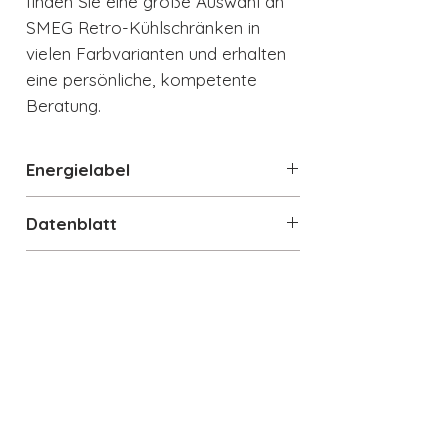
finden Sie eine große Auswahl an
SMEG Retro-Kühlschränken in
vielen Farbvarianten und erhalten
eine persönliche, kompetente
Beratung.
Energielabel
Energielabel runterladen
Datenblatt
Datenblatt
Technische Details
Standgerät Kühlschrank 1-türig
Gesamtrauminhalt: 270 l
Produktbreite: 601 mm
Produkthöhe: 1.530 mm
Auch interessant
Produkttiefe ohne Türgriff: 728
mm