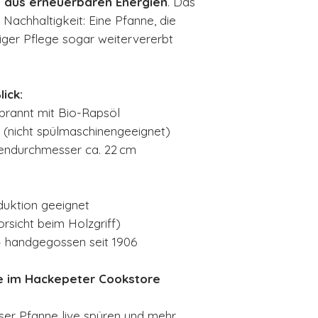
 aus erneuerbaren Energien
. Das
 Nachhaltigkeit: Eine Pfanne, die
tiger Pflege sogar weitervererbt
ick:
ebrannt mit Bio-Rapsöl
z (nicht spülmaschinengeeignet)
endurchmesser ca. 22 cm
nduktion geeignet
orsicht beim Holzgriff)
– handgegossen seit 1906
ve im Hackepeter Cookstore
eser Pfanne live spüren und mehr