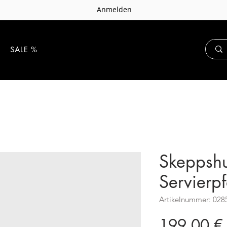
Anmelden
E
SALE %
Skeppshu
Servier
Artikelnummer: 028
199,00 €