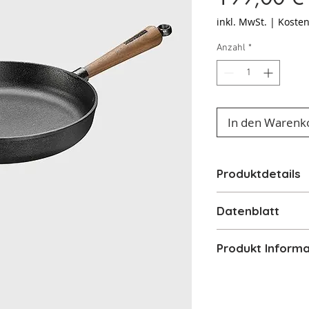
inkl. MwSt.
|
Kosten
Anzahl
*
In den Warenk
Produktdetails
Hitzequelle
- A
Datenblatt
Material
- Guße
Variante
- Ø 2
Produkt Informa
Induction
- Ja
Fester oder a
Durchmesser
-