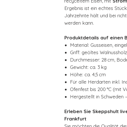
recyceltem Eisen, mit
Strom
Ergebnis ist ein echtes Stück
Jahrzehnte hält und bei rich
werden kann.
Produktdetails auf einen Bl
Material: Gusseisen, eing
Griff: geöltes Walnusshol
Durchmesser: 28 cm, Bod
Gewicht: ca. 3 kg
Höhe: ca. 4,5 cm
Für alle Herdarten inkl. I
Ofenfest bis 200 °C (mit V
Hergestellt in Schweden 
Erleben Sie Skeppshult li
Frankfurt
Sie möchten die Qualität di