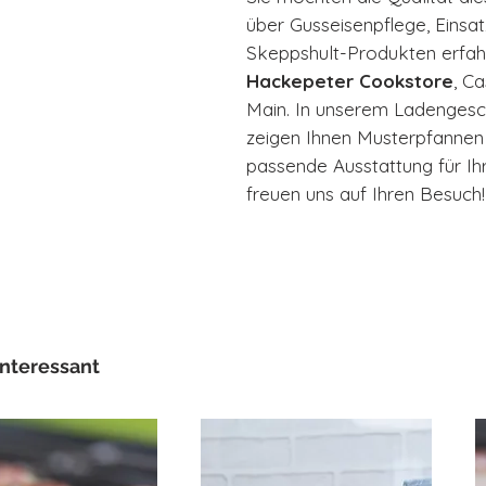
über Gusseisenpflege, Einsa
Skeppshult-Produkten erfah
Hackepeter Cookstore
, C
Main. In unserem Ladengesch
zeigen Ihnen Musterpfannen i
passende Ausstattung für I
freuen uns auf Ihren Besuch!
interessant