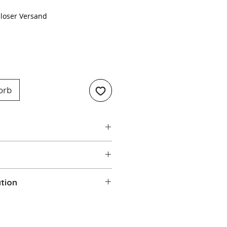
loser Versand
orb
lle Herde und Backöfen
isen mit Walnussholzgriff
8cm
tion
bnehmbarer Griff
- Fest
 Ø 28cm