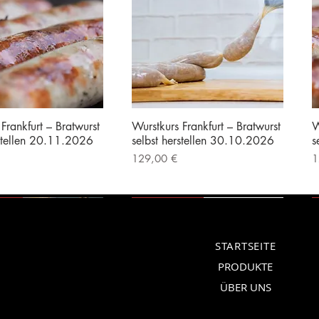
Frankfurt – Bratwurst
Wurstkurs Frankfurt – Bratwurst
W
rstellen 20.11.2026
selbst herstellen 30.10.2026
s
Preis
P
129,00 €
1
|
Kostenloser Versand
inkl. MwSt.
|
Kostenloser Versand
i
erät
Vorführgerät
STARTSEITE
PRODUKTE
ÜBER UNS