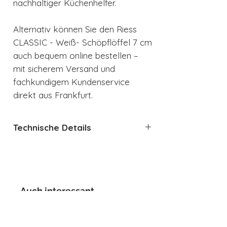
nachhaltiger Küchenhelfer.
Alternativ können Sie den Riess
CLASSIC - Weiß- Schöpflöffel 7 cm
auch bequem online bestellen –
mit sicherem Versand und
fachkundigem Kundenservice
direkt aus Frankfurt.
Technische Details
Schöpflöffel aus Emaille
Griff mit Haken zum einfachen
Aufhängen
Kelle mit 7 cm Durchmesser
Auch interessant
Weiß
Schnitt- und kratzfest
Bakterienhemmend und