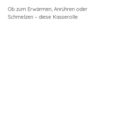
Ob zum Erwärmen, Anrühren oder
Schmelzen – diese Kasserolle
macht jede Zubereitung einfacher,
sauberer und schöner.
Entdecken Sie den Hackepeter
Cookstore in Frankfurt
Sie möchten die Riess CLASSIC
Stielkasserolle nicht nur online
entdecken, sondern auch selbst in
die Hand nehmen? Dann besuchen
Sie uns im
Hackepeter Cookstore
in Frankfurt, Cassellastraße 30–
32
. Dort können Sie diese
Kasserolle und viele weitere
hochwertige Produkte rund um
Küche und Kochen direkt vor Ort