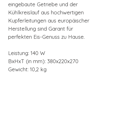
eingebaute Getriebe und der
Kühlkreislauf aus hochwertigen
Kupferleitungen aus europäischer
Herstellung sind Garant für
perfekten Eis-Genuss zu Hause.
Leistung: 140 W
BxHxT (in mm): 380x220x270
Gewicht: 10,2 kg
Technische Details
- natürliches Kühlmittel R290
- Kompressor
- Leistung 140 W
Auch interessant
- Rührwerk mit 30 Umdrehungen/