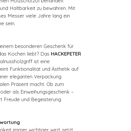
llen Holzschutzöl behandelt
und Haltbarkeit zu bewahren. Mit
eses Messer viele Jahre lang ein
he sein.
h einem besonderen Geschenk für
 das Kochen liebt? Das
HACKEPETER
nussholzgriff ist eine
int Funktionalität und Ästhetik auf
einer eleganten Verpackung
dealen Präsent macht. Ob zum
 oder als Einweihungsgeschenk –
rt Freude und Begeisterung
twortung
igkeit immer wichtiger wird, setzt