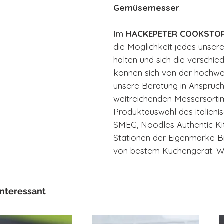
Gemüsemesser
.
Im
HACKEPETER COOKSTOR
die Möglichkeit jedes unser
halten und sich die verschie
können sich von der hochwe
unsere Beratung in Anspru
weitreichenden Messersortime
Produktauswahl des italieni
SMEG, Noodles Authentic Ki
Stationen der Eigenmarke B
von bestem Küchengerät. Wir
interessant