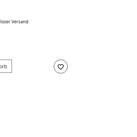
eis
loser Versand
orb