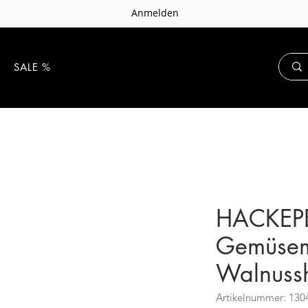
Anmelden
E
SALE %
HACKEP
Gemüsem
Walnussh
Artikelnummer: 130