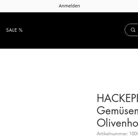
Anmelden
E
SALE %
HACKEP
Gemüsem
Olivenhol
Artikelnummer: 100