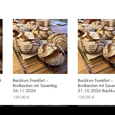
t
Backkurs Frankfurt –
Backkurs Frankfurt –
Brotbacken mit Sauerteig
Brotbacken mit Sauer
26.11.2026
21.10.2026 Backku
Preis
Preis
139,00 €
139,00 €
inkl. MwSt.
|
Kostenloser Versand
inkl. MwSt.
|
Kostenloser 