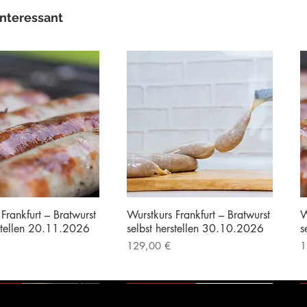
interessant
Frankfurt – Bratwurst
Wurstkurs Frankfurt – Bratwurst
W
rstellen 20.11.2026
selbst herstellen 30.10.2026
s
Preis
P
129,00 €
1
|
Kostenloser Versand
inkl. MwSt.
|
Kostenloser Versand
i
erät
Vorführgerät