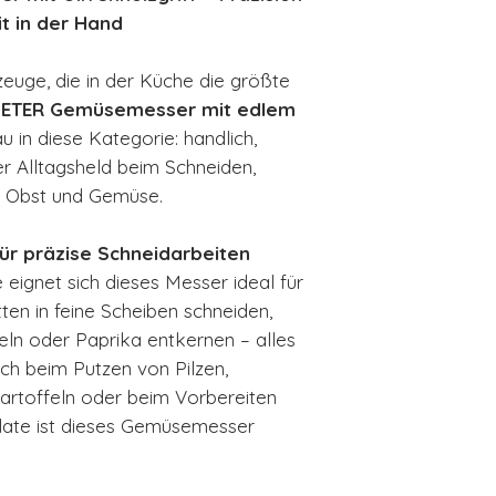
gepließtete Ob
it in der Hand
Feinschliff, d
korrosionsbes
zeuge, die in der Küche die größte
Qualitätsmerkm
ETER Gemüsemesser mit edlem
hergestellten 
 in diese Kategorie: handlich,
Härtegrad 57 
er Alltagsheld beim Schneiden,
Handgeschärft,
n Obst und Gemüse.
Rasiermessers
Griff aus wild
für präzise Schneidarbeiten
Verpackung i
eignet sich dieses Messer ideal für
braunem Natur
tten in feine Scheiben schneiden,
Klingenschutz
eln oder Paprika entkernen – alles
uch beim Putzen von Pilzen,
artoffeln oder beim Vorbereiten
late ist dieses Gemüsemesser