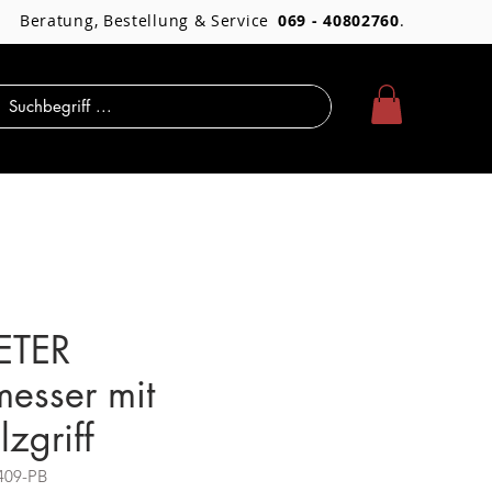
Beratung, Bestellung & Service
069 - 40802760
.
ETER
esser mit
zgriff
409-PB