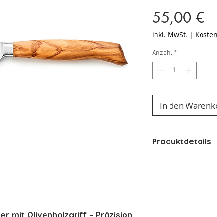
Pr
55,00 €
inkl. MwSt.
|
Kosten
Anzahl
*
In den Warenk
Produktdetails
100% Made in 
im Gesenk ge
Eisgehärtet
Stahl: DIN 1.4
Molybdähn St
mit Olivenholzgriff – Präzision