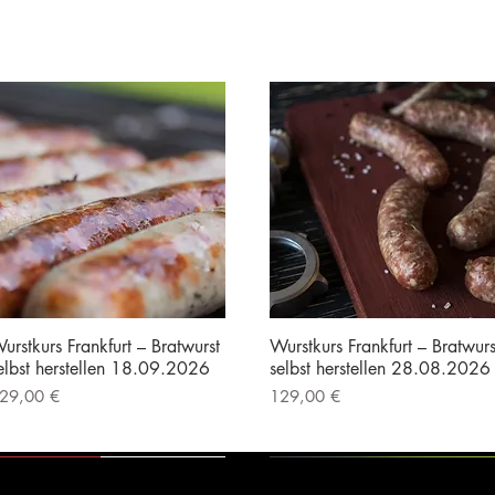
urstkurs Frankfurt – Bratwurst
Wurstkurs Frankfurt – Bratwurs
elbst herstellen 18.09.2026
selbst herstellen 28.08.2026
reis
Preis
29,00 €
129,00 €
nkl. MwSt.
|
Kostenloser Versand
inkl. MwSt.
|
Kostenloser Versand
Vorführgerät
Vorführgerät