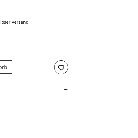
eis
loser Versand
orb
Solingen
schmiedet
116 Chrom Vanadium
ahl (X50CrMoV15)