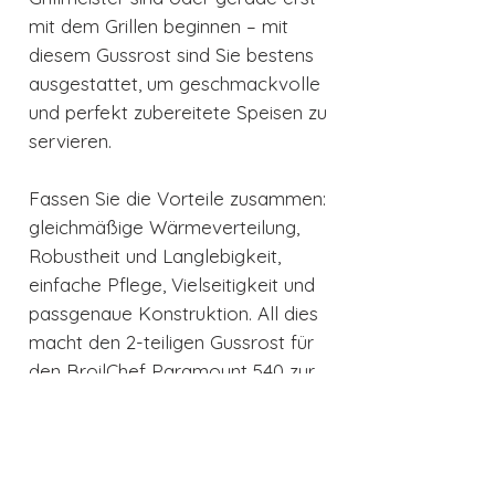
mit dem Grillen beginnen – mit
diesem Gussrost sind Sie bestens
ausgestattet, um geschmackvolle
und perfekt zubereitete Speisen zu
servieren.
Fassen Sie die Vorteile zusammen:
gleichmäßige Wärmeverteilung,
Robustheit und Langlebigkeit,
einfache Pflege, Vielseitigkeit und
passgenaue Konstruktion. All dies
macht den 2-teiligen Gussrost für
den BroilChef Paramount 540 zur
idealen Wahl für jeden, der die
Kunst des Grillens meistern
möchte. Lassen Sie keine
Gelegenheit aus, Ihre Gäste mit