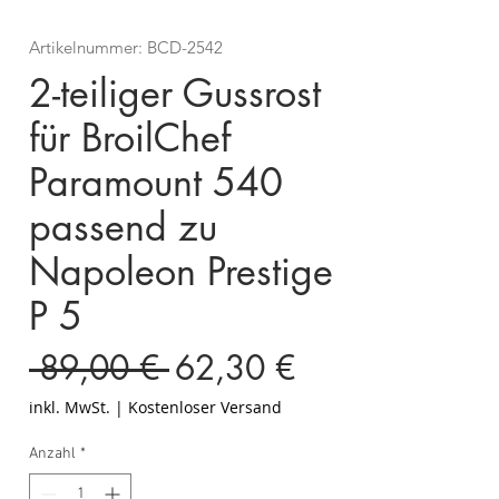
Artikelnummer: BCD-2542
2-teiliger Gussrost
für BroilChef
Paramount 540
passend zu
Napoleon Prestige
P 5
Standardpreis
Sale-
 89,00 € 
62,30 €
Preis
inkl. MwSt.
|
Kostenloser Versand
Anzahl
*