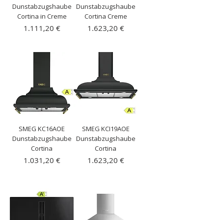
Dunstabzugshaube
Dunstabzugshaube
Cortina in Creme
Cortina Creme
Preis
Preis
1.111,20 €
1.623,20 €
inkl. MwSt.
|
inkl. MwSt.
|
Kostenloser Versand
Kostenloser Versand
SMEG KC16AOE
SMEG KCI19AOE
Dunstabzugshaube
Dunstabzugshaube
Cortina
Cortina
Preis
Preis
1.031,20 €
1.623,20 €
inkl. MwSt.
|
inkl. MwSt.
|
Kostenloser Versand
Kostenloser Versand