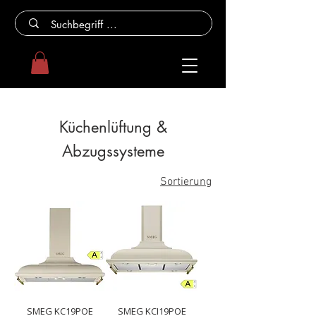
Küchenlüftung &
Abzugssysteme
Sortierung
SMEG KC19POE
SMEG KCI19POE