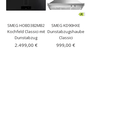
SMEG HOBD382MB2
SMEG KD90HXE
Kochfeld Classici mit
Dunstabzugshaube
Dunstabzug
Classici
Preis
Preis
2.499,00 €
999,00 €
inkl. MwSt.
|
inkl. MwSt.
|
Kostenloser Versand
Kostenloser Versand
KUNDENKONTO
STARTSEITE
WIDERRUF